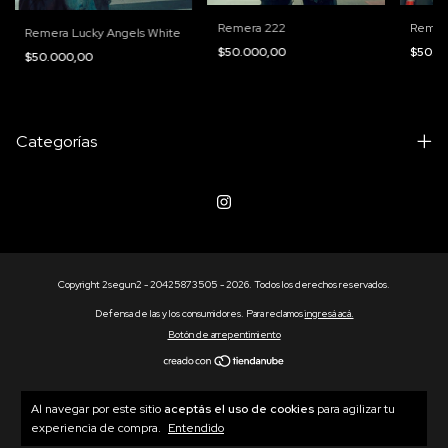
Remera 222
Remera
Remera Lucky Angels White
$50.000,00
$50.0
$50.000,00
Categorías
Copyright 2segun2 - 20425873505 - 2026. Todos los derechos reservados.
Defensa de las y los consumidores. Para reclamos
ingresá acá.
Botón de arrepentimiento
Al navegar por este sitio
aceptás el uso de cookies
para agilizar tu
experiencia de compra.
Entendido