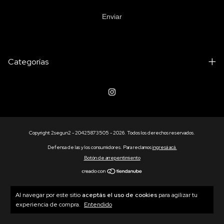
Enviar
Categorías
Copyright 2segun2 - 20425873505 - 2026. Todos los derechos reservados.
Defensa de las y los consumidores. Para reclamos
ingresá acá.
Botón de arrepentimiento
Al navegar por este sitio
aceptás el uso de cookies
para agilizar tu
experiencia de compra.
Entendido