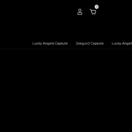
0
Lucky Angels Capsule
2segun2 Capsule
Lucky Angels 